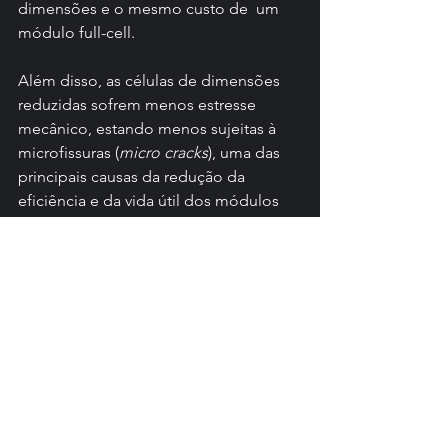
dimensões e o mesmo custo de  um 
módulo full-cell.
Além disso, as células de dimensões  
reduzidas sofrem menos estresse 
mecânico, estando menos sujeitas à 
microfissuras (
micro cracks
), uma das 
principais causas da redução da 
eficiência e da vida útil dos módulos 
fotovoltaicos.