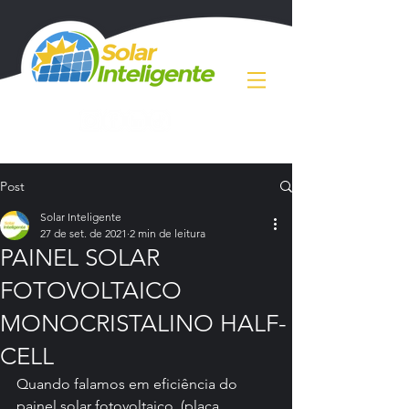
Post
Solar Inteligente
27 de set. de 2021
2 min de leitura
PAINEL SOLAR
FOTOVOLTAICO
MONOCRISTALINO HALF-
CELL
Quando falamos em eficiência do 
painel solar fotovoltaico  (placa 